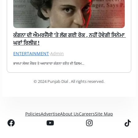
ਕੰਗਨਾ ਦੀ ਐਮਰਜੈਂਸੀ ‘ਤੇ ਲੱਗ ਗਈ ਰੋਕ , ਨਹੀਂ ਹੋਵੇਗੀ ਸਿਨੇਮਾ 
ਘਰਾਂ ਰਿਲੀਜ਼ !
ENTERTAINMENT
·
Admin
ਭਾਜਪਾ ਸੰਸਦ ਮੈਂਬਰ ਤੇ ਅਦਾਕਾਰਾ ਕੰਗਨਾ ਰਣੌਤ ਦੀ ਫ਼ਿਲਮ…
© 2024 Punjab Dial . All rights reserved.
Policies
Advertise
About Us
Careers
Site Map