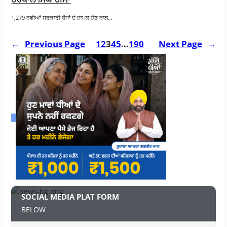
1,279 ਨਵੀਆਂ ਸਰਕਾਰੀ ਬੱਸਾਂ ਦੇ ਸ਼ਾਮਲ ਹੋਣ ਨਾਲ…
←
Previous Page
1
2
3
4
5
…
190
Next Page
→
SOCIAL MEDIA PLAT FORM
BELOW