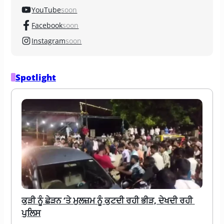
YouTube
soon
Facebook
soon
Instagram
soon
Spotlight
ਕੁੜੀ ਨੂੰ ਛੇੜਨ ‘ਤੇ ਮੁਲਜ਼ਮ ਨੂੰ ਕੁਟਦੀ ਰਹੀ ਭੀੜ, ਦੇਖਦੀ ਰਹੀ 
ਪੁਲਿਸ