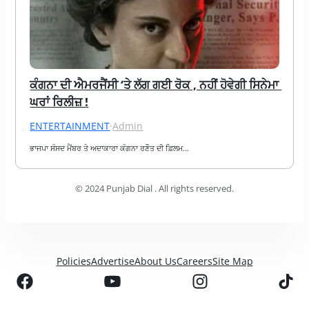
ਕੰਗਨਾ ਦੀ ਐਮਰਜੈਂਸੀ ‘ਤੇ ਲੱਗ ਗਈ ਰੋਕ , ਨਹੀਂ ਹੋਵੇਗੀ ਸਿਨੇਮਾ 
ਘਰਾਂ ਰਿਲੀਜ਼ !
ENTERTAINMENT
·
Admin
ਭਾਜਪਾ ਸੰਸਦ ਮੈਂਬਰ ਤੇ ਅਦਾਕਾਰਾ ਕੰਗਨਾ ਰਣੌਤ ਦੀ ਫ਼ਿਲਮ…
© 2024 Punjab Dial . All rights reserved.
Policies
Advertise
About Us
Careers
Site Map