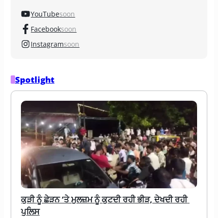
YouTube
soon
Facebook
soon
Instagram
soon
Spotlight
ਕੁੜੀ ਨੂੰ ਛੇੜਨ ‘ਤੇ ਮੁਲਜ਼ਮ ਨੂੰ ਕੁਟਦੀ ਰਹੀ ਭੀੜ, ਦੇਖਦੀ ਰਹੀ 
ਪੁਲਿਸ