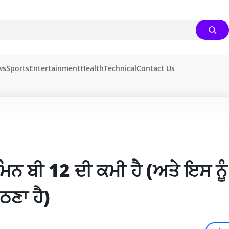
ws
Sports
Entertainment
Health
Technical
Contact Us
ਮਿਨ ਬੀ 12 ਦੀ ਕਮੀ ਹੈ (ਅਤੇ ਇਸ ਨੂੰ 
ੱਠਣਾ ਹੈ)