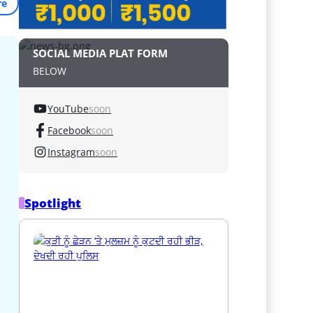
re
SOCIAL MEDIA PLAT FORM
BELOW
YouTube
soon
Facebook
soon
Instagram
soon
Spotlight