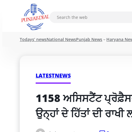
Todays’ news
National News
Punjab News
Haryana Ne
LATESTNEWS
1158 ਅਸਿਸਟੈਂਟ ਪ੍ਰੋਫ਼ੈਸਰ
ਉਨ੍ਹਾਂ ਦੇ ਹਿੱਤਾਂ ਦੀ ਰਾਖ