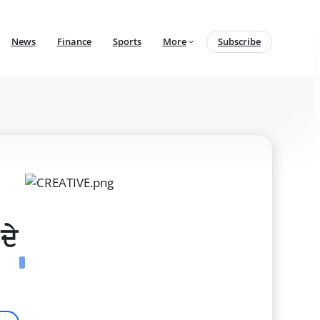
News
Finance
Sports
More
Subscribe
ੇ 