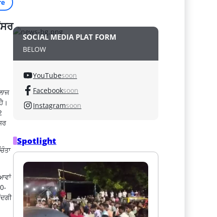
re
ੈਂਸਰ
SOCIAL MEDIA PLAT FORM
BELOW
YouTube
soon
Facebook
soon
ਇਲਾਜ
ਹੈ।
Instagram
soon
2
ਸਿਰ
Spotlight
ਿੰਤਾ
ਆਵਾਂ
40-
ੰਦਗੀ