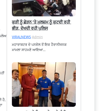
ਕੁੜੀ ਨੂੰ ਛੇੜਨ ‘ਤੇ ਮੁਲਜ਼ਮ ਨੂੰ ਕੁਟਦੀ ਰਹੀ 
ਭੀੜ, ਦੇਖਦੀ ਰਹੀ ਪੁਲਿਸ
ਿ
ਸਪਲੇਅ
VIRALNEWS
·
Admin
ਮਹਾਰਾਸ਼ਟਰ ਦੇ ਪਨਵੇਲ ਤੋਂ ਇਕ ਹੈਰਾਨੀਜਨਕ 
ਮਾਮਲਾ ਸਾਹਮਣੇ ਆਇਆ…
ਹੀਂ
ੀ ਹੈ,
ਦਾ