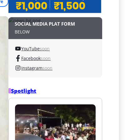
re
SOCIAL MEDIA PLAT FORM
BELOW
YouTube
soon
Facebook
soon
Instagram
soon
Spotlight