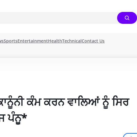
ws
Sports
Entertainment
Health
Technical
Contact Us
ਾਨੂੰਨੀ ਕੰਮ ਕਰਨ ਵਾਲਿਆਂ ਨੂੰ ਸਿਰ 
ਜ ਪੰਨੂ*