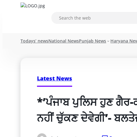
Todays’ news
National News
Punjab News
Haryana Ne
Latest News
*’ਪੰਜਾਬ ਪੁਲਿਸ ਹੁਣ ਗੈਰ-ਕ
ਨਹੀਂ ਚੁੱਕਣ ਦੇਵੇਗੀ’- ਬਲਤੇ