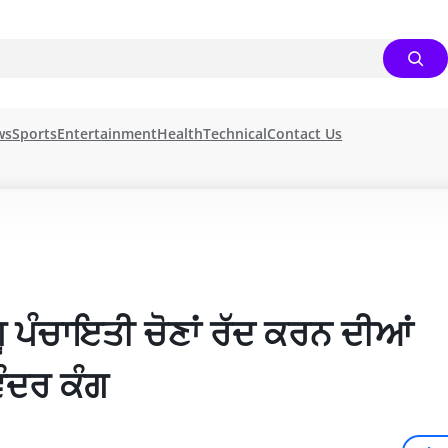
ws
Sports
Entertainment
Health
Technical
Contact Us
ੂ ਪੰਚਾਇਤੀ ਚੋਣਾਂ ਰੱਦ ਕਰਨ ਦੀਆਂ 
ੰਦਰ ਕੰਗ 