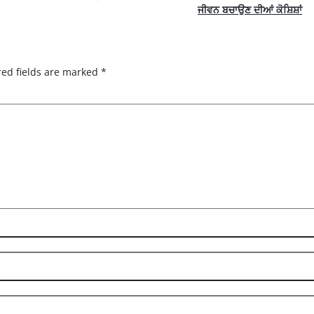
ਜੀਵਨ ਬਚਾਉਣ ਦੀਆਂ ਕੋਸ਼ਿਸ਼ਾਂ
red fields are marked
*