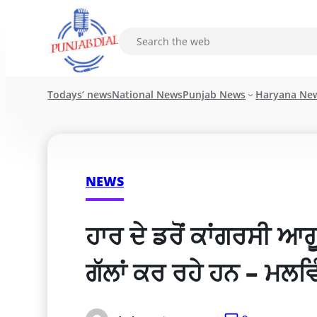
Todays’ news
National News
Punjab News
Haryana Ne
NEWS
ਹਾਰ ਦੇ ਡਰੋਂ ਕਾਂਗਰਸੀ ਆਗ
ਗੱਲਾਂ ਕਰ ਰਹੇ ਹਨ – ਮਲਵਿ