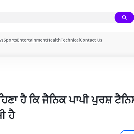
ws
Sports
Entertainment
Health
Technical
Contact Us
ਣਾ ਹੈ ਕਿ ਜੈਨਿਕ ਪਾਪੀ ਪੁਰਸ਼ ਟੈਨਿਸ
 ਹੈ