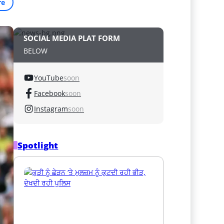
re
SOCIAL MEDIA PLAT FORM
BELOW
YouTube
soon
Facebook
soon
Instagram
soon
Spotlight