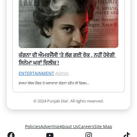
ਕੰਗਨਾ ਦੀ ਐਮਰਜੈਂਸੀ ‘ਤੇ ਲੱਗ ਗਈ ਰੋਕ , ਨਹੀਂ ਹੋਵੇਗੀ 
ਸਿਨੇਮਾ ਘਰਾਂ ਰਿਲੀਜ਼ !
ENTERTAINMENT
·
Admin
ਭਾਜਪਾ ਸੰਸਦ ਮੈਂਬਰ ਤੇ ਅਦਾਕਾਰਾ ਕੰਗਨਾ ਰਣੌਤ ਦੀ ਫ਼ਿਲਮ…
© 2024 Punjab Dial . All rights reserved.
Policies
Advertise
About Us
Careers
Site Map