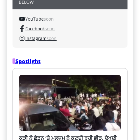
BELOW
YouTube
soon
Facebook
soon
Instagram
soon
Spotlight
ਕੁੜੀ ਨੂੰ ਛੇੜਨ ‘ਤੇ ਮੁਲਜ਼ਮ ਨੂੰ ਕੁਟਦੀ ਰਹੀ ਭੀੜ, ਦੇਖਦੀ 