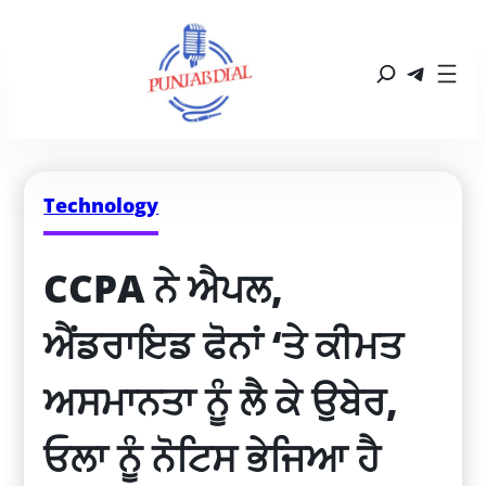
Technology
CCPA ਨੇ ਐਪਲ, 
ਐਂਡਰਾਇਡ ਫੋਨਾਂ ‘ਤੇ ਕੀਮਤ 
ਅਸਮਾਨਤਾ ਨੂੰ ਲੈ ਕੇ ਉਬੇਰ, 
ਓਲਾ ਨੂੰ ਨੋਟਿਸ ਭੇਜਿਆ ਹੈ