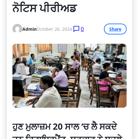
ਨੋਟਿਸ ਪੀਰੀਅਡ
0
Admin
October 26, 2024
Share
ਹੁਣ ਮੁਲਾਜ਼ਮ 20 ਸਾਲ ‘ਚ ਲੈ ਸਕਦੇ