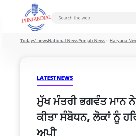
Todays’ news
National News
Punjab News
Haryana Ne
LATESTNEWS
ਮੁੱਖ ਮੰਤਰੀ ਭਗਵੰਤ ਮਾਨ ਨੇ
ਕੀਤਾ ਸੰਬੋਧਨ, ਲੋਕਾਂ ਨੂੰ 
ਅਪੀ