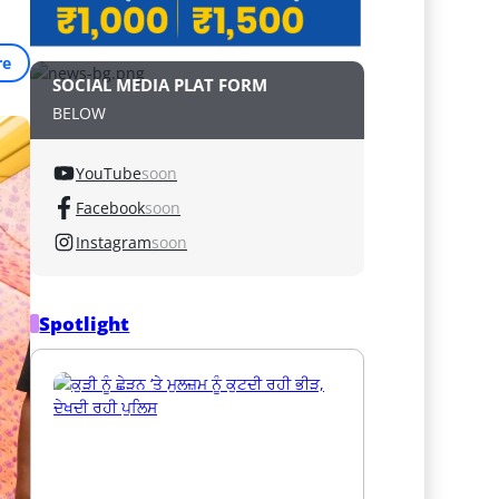
re
SOCIAL MEDIA PLAT FORM
BELOW
YouTube
soon
Facebook
soon
Instagram
soon
Spotlight