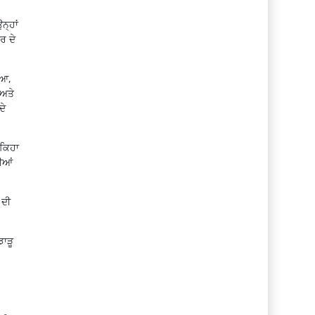
ਨ੍ਹਾਂ
ਰ ਦੇ
ਿਆ,
 ਅਤੇ
ਦੇ
 ਕਿਹਾ
ਦੀਆਂ
 ਦੀ
ਝਾੜੂ