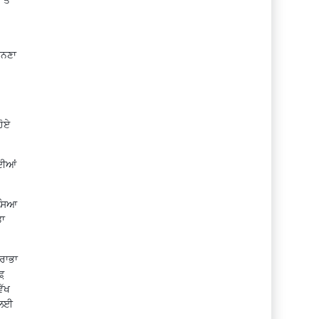
ਾਨਣਾ
ਹੋਏ
ਦੀਆਂ
ੱਸਿਆ
ਤਾ
ਸਰਾਭਾ
਼
ਿੱਖ
 ਲਈ