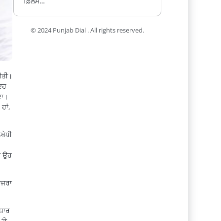
ਫ਼ਿਲਮ…
© 2024 Punjab Dial . All rights reserved.
ੀਤੀ।
 ਇਹ
ਦਾ।
ਹਾਂ,
ਖੇਧੀ
ਂ ਉਹ
ਾਜਰਾ
ੁਧਾਰ
‘ਤੇ