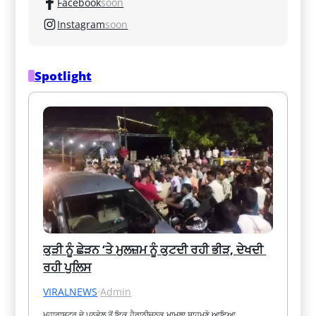
Facebook
soon
Instagram
soon
Spotlight
ਕੁੜੀ ਨੂੰ ਛੇੜਨ ‘ਤੇ ਮੁਲਜ਼ਮ ਨੂੰ ਕੁਟਦੀ ਰਹੀ ਭੀੜ, ਦੇਖਦੀ 
ਰਹੀ ਪੁਲਿਸ
VIRALNEWS
·
Admin
ਮਹਾਰਾਸ਼ਟਰ ਦੇ ਪਨਵੇਲ ਤੋਂ ਇਕ ਹੈਰਾਨੀਜਨਕ ਮਾਮਲਾ ਸਾਹਮਣੇ ਆਇਆ…