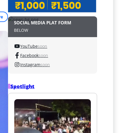
re
SOCIAL MEDIA PLAT FORM
BELOW
YouTube
soon
Facebook
soon
Instagram
soon
Spotlight