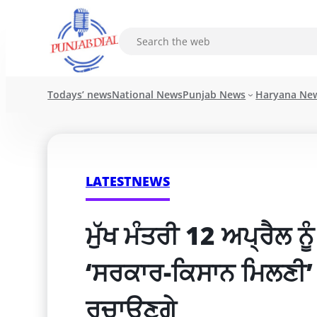
Todays’ news
National News
Punjab News
Haryana Ne
LATESTNEWS
ਮੁੱਖ ਮੰਤਰੀ 12 ਅਪ੍ਰੈਲ ਨੂ
‘ਸਰਕਾਰ-ਕਿਸਾਨ ਮਿਲਣੀ’ ਦੌ
ਰਚਾਉਣਗੇ