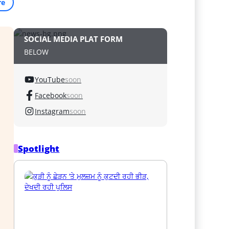
re
SOCIAL MEDIA PLAT FORM
BELOW
YouTube
soon
Facebook
soon
Instagram
soon
Spotlight