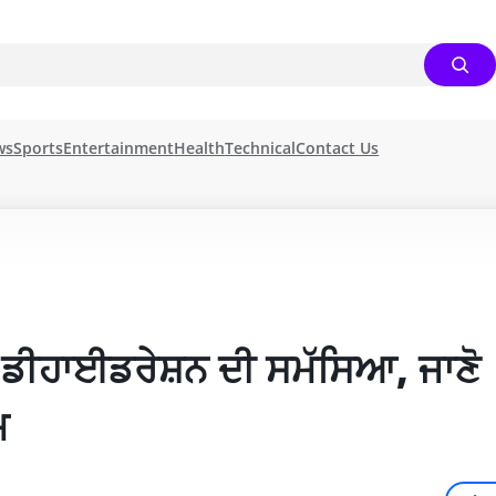
ws
Sports
Entertainment
Health
Technical
Contact Us
ਹੈ ਡੀਹਾਈਡਰੇਸ਼ਨ ਦੀ ਸਮੱਸਿਆ, ਜਾਣੋ 
ਮ