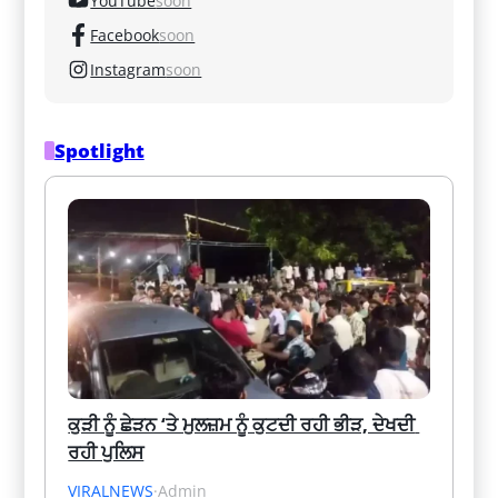
YouTube
soon
Facebook
soon
Instagram
soon
Spotlight
ਕੁੜੀ ਨੂੰ ਛੇੜਨ ‘ਤੇ ਮੁਲਜ਼ਮ ਨੂੰ ਕੁਟਦੀ ਰਹੀ ਭੀੜ, ਦੇਖਦੀ 
ਰਹੀ ਪੁਲਿਸ
VIRALNEWS
·
Admin