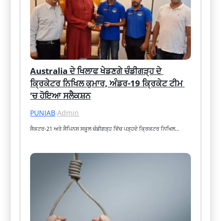
Australia ਦੇ ਖਿਲਾਫ ਖੇਡਣਗੇ ਚੰਡੀਗੜ੍ਹ ਦੇ 
ਕ੍ਰਿਕੇਟਰ ਨਿਖਿਲ ਕੁਮਾਰ, ਅੰਡਰ-19 ਕ੍ਰਿਕੇਟ ਟੀਮ 
‘ਚ ਹੋਇਆ ਸਲੈਕਸ਼ਨ
PUNJAB
·
Admin
ਸੈਕਟਰ-21 ਅਤੇ ਸੈਪਿਨਸ ਸਕੂਲ ਚੰਡੀਗੜ੍ਹ ਵਿੱਚ ਪੜ੍ਹਦੇ ਕ੍ਰਿਕਟਰ ਨਿਖਿਲ…