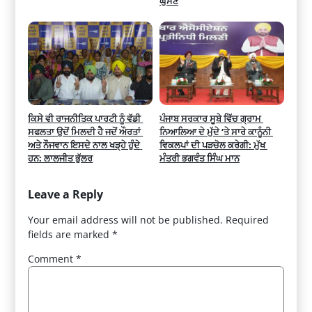
ਘੁੰਮਣ
ਕਿਸੇ ਵੀ ਰਾਜਨੀਤਿਕ ਪਾਰਟੀ ਨੂੰ ਵੱਡੀ 
ਪੰਜਾਬ ਸਰਕਾਰ ਸੂਬੇ ਵਿੱਚ ਗ੍ਰਾਮ 
ਸਫਲਤਾ ਉਦੋਂ ਮਿਲਦੀ ਹੈ ਜਦੋਂ ਔਰਤਾਂ 
ਨਿਆਲਿਆ ਦੇ ਮੁੱਦੇ ‘ਤੇ ਸਾਰੇ ਕਾਨੂੰਨੀ 
ਅਤੇ ਨੌਜਵਾਨ ਇਸਦੇ ਨਾਲ ਖੜ੍ਹੇ ਹੁੰਦੇ 
ਵਿਕਲਪਾਂ ਦੀ ਪੜਚੋਲ ਕਰੇਗੀ: ਮੁੱਖ 
ਹਨ: ਲਾਲਜੀਤ ਭੁੱਲਰ
ਮੰਤਰੀ ਭਗਵੰਤ ਸਿੰਘ ਮਾਨ
Leave a Reply
Your email address will not be published.
Required
fields are marked
*
Comment
*