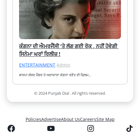
ਕੰਗਨਾ ਦੀ ਐਮਰਜੈਂਸੀ ‘ਤੇ ਲੱਗ ਗਈ ਰੋਕ , ਨਹੀਂ ਹੋਵੇਗੀ 
ਸਿਨੇਮਾ ਘਰਾਂ ਰਿਲੀਜ਼ !
ENTERTAINMENT
·
Admin
ਭਾਜਪਾ ਸੰਸਦ ਮੈਂਬਰ ਤੇ ਅਦਾਕਾਰਾ ਕੰਗਨਾ ਰਣੌਤ ਦੀ ਫ਼ਿਲਮ…
© 2024 Punjab Dial . All rights reserved.
Policies
Advertise
About Us
Careers
Site Map