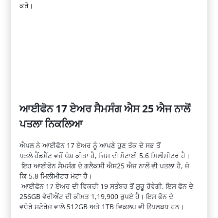
ਕਰੋ।
ਆਈਫੋਨ
17
ਏਅਰ ਸੈਮਸੰਗ ਐਸ 25
ਐਜ
ਨਾਲੋਂ
ਪਤਲਾ ਨਿਕਲਿਆ
ਐਪਲ
ਨੇ
ਆਈਫੋਨ
17 ਏਅਰ ਨੂੰ ਆਪਣੇ ਹੁਣ ਤੱਕ ਦੇ ਸਭ ਤੋਂ
ਪਤਲੇ
ਹੈਂਡਸੈੱਟ
ਵਜੋਂ
ਪੇਸ਼
ਕੀਤਾ
ਹੈ
,
ਜਿਸ
ਦੀ
ਮੋਟਾਈ
5.6
ਮਿਲੀਮੀਟਰ
ਹੈ
।
ਇਹ
ਆਈਫੋਨ
ਸੈਮਸੰਗ
ਦੇ
ਗਲੈਕਸੀ
ਐਸ25
ਐਜ
ਨਾਲੋਂ
ਵੀ
ਪਤਲਾ
ਹੈ
,
ਜੋ
ਕਿ
5.8
ਮਿਲੀਮੀਟਰ
ਮੋਟਾ
ਹੈ
।
ਆਈਫੋਨ
17
ਏਅਰ
ਦੀ
ਵਿਕਰੀ
19
ਸਤੰਬਰ
ਤੋਂ
ਸ਼ੁਰੂ
ਹੋਵੇਗੀ
,
ਇਸ
ਫੋਨ
ਦੇ
256
GB
ਵੇਰੀਐਂਟ
ਦੀ ਕੀਮਤ 1,19,900 ਰੁਪਏ ਹੈ। ਇਸ ਫੋਨ ਦੇ
ਵਧੇਰੇ
ਸਟੋਰੇਜ
ਵਾਲੇ 512
GB
ਅਤੇ 1
TB
ਵਿਕਲਪ ਵੀ
ਉਪਲਬਧ
ਹਨ।