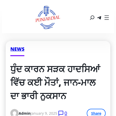
NEWS
ਧੁੰਦ ਕਾਰਨ ਸੜਕ ਹਾਦਸਿਆਂ 
ਵਿੱਚ ਕਈ ਮੌਤਾਂ, ਜਾਨ-ਮਾਲ 
ਦਾ ਭਾਰੀ ਨੁਕਸਾਨ
0
Admin
January 9, 2025
Share