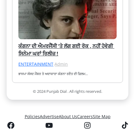
ਕੰਗਨਾ ਦੀ ਐਮਰਜੈਂਸੀ ‘ਤੇ ਲੱਗ ਗਈ ਰੋਕ , ਨਹੀਂ ਹੋਵੇਗੀ 
ਸਿਨੇਮਾ ਘਰਾਂ ਰਿਲੀਜ਼ !
ENTERTAINMENT
·
Admin
ਭਾਜਪਾ ਸੰਸਦ ਮੈਂਬਰ ਤੇ ਅਦਾਕਾਰਾ ਕੰਗਨਾ ਰਣੌਤ ਦੀ ਫ਼ਿਲਮ…
© 2024 Punjab Dial . All rights reserved.
Policies
Advertise
About Us
Careers
Site Map