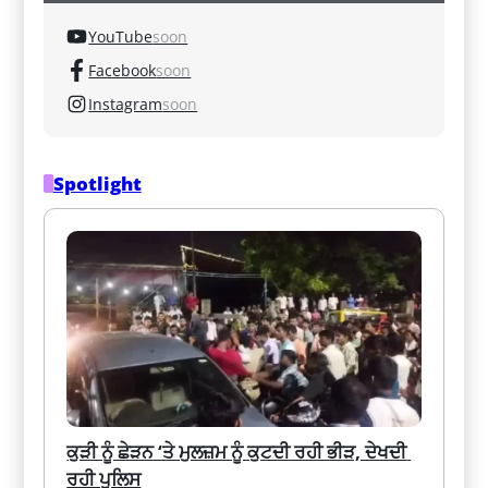
YouTube
soon
Facebook
soon
Instagram
soon
Spotlight
ਕੁੜੀ ਨੂੰ ਛੇੜਨ ‘ਤੇ ਮੁਲਜ਼ਮ ਨੂੰ ਕੁਟਦੀ ਰਹੀ ਭੀੜ, ਦੇਖਦੀ 
ਰਹੀ ਪੁਲਿਸ