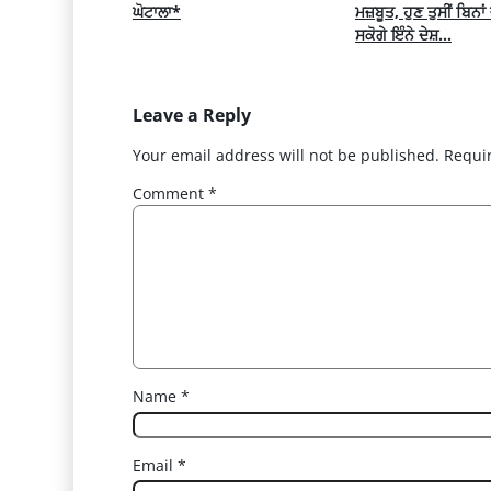
ਘੋਟਾਲਾ*
ਮਜ਼ਬੂਤ, ਹੁਣ ਤੁਸੀਂ ਬਿਨਾਂ ਵ
ਸਕੋਗੇ ਇੰਨੇ ਦੇਸ਼…
Leave a Reply
Your email address will not be published.
Requi
Comment
*
Name
*
Email
*