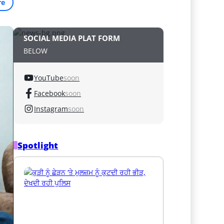
re
SOCIAL MEDIA PLAT FORM
BELOW
YouTube
soon
Facebook
soon
Instagram
soon
Spotlight