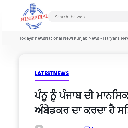
Todays’ news
National News
Punjab News
Haryana Ne
LATESTNEWS
ਪੰਨੂ ਨੂੰ ਪੰਜਾਬ ਦੀ ਮਾਨਸਿ
ਅੰਬੇਡਕਰ ਦਾ ਕਰਦਾ ਹੈ ਸ