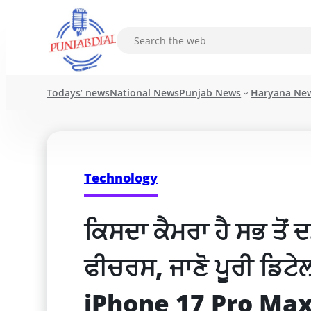
Todays’ news
National News
Punjab News
Haryana Ne
Technology
ਕਿਸਦਾ ਕੈਮਰਾ ਹੈ ਸਭ ਤੋਂ
ਫੀਚਰਸ, ਜਾਣੋ ਪੂਰੀ ਡਿ
iPhone 17 Pro Max