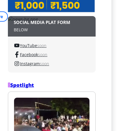
re
SOCIAL MEDIA PLAT FORM
BELOW
YouTube
soon
Facebook
soon
Instagram
soon
Spotlight