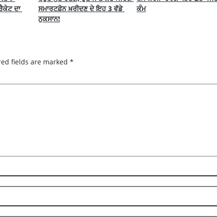
ੈਕੇਟ ਦਾ 
ਸਮਾਰਟਫ਼ੋਨ ਖ਼ਰੀਦਣ ਦੇ ਇਹ 3 ਵੱਡੇ 
ਕੰਮ
ਨੁਕਸਾਨ!
red fields are marked
*