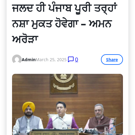
ਜਲਦ ਹੀ ਪੰਜਾਬ ਪੂਰੀ ਤਰ੍ਹਾਂ 
ਨਸ਼ਾ ਮੁਕਤ ਹੋਵੇਗਾ – ਅਮਨ 
ਅਰੋੜਾ
0
Admin
March 25, 2025
Share