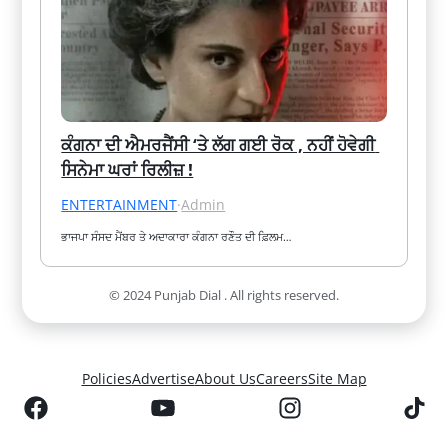
ਕੰਗਨਾ ਦੀ ਐਮਰਜੈਂਸੀ ‘ਤੇ ਲੱਗ ਗਈ ਰੋਕ , ਨਹੀਂ ਹੋਵੇਗੀ 
ਸਿਨੇਮਾ ਘਰਾਂ ਰਿਲੀਜ਼ !
ENTERTAINMENT
·
Admin
ਭਾਜਪਾ ਸੰਸਦ ਮੈਂਬਰ ਤੇ ਅਦਾਕਾਰਾ ਕੰਗਨਾ ਰਣੌਤ ਦੀ ਫ਼ਿਲਮ…
© 2024 Punjab Dial . All rights reserved.
Policies
Advertise
About Us
Careers
Site Map