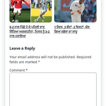
0-2 ਨਾਲ ਪਿੱਛੇ ਹੋ ਕੇ ਪਹਿਲੀ ਵਾਰ 
1 ਓਵਰ, 3 ਗੇਂਦਾਂ, 2 ਵਿਕਟਾਂ, ਚੱਲ 
ਜਿੱਤਿਆ ਅਰਜਨਟੀਨਾ, ਮਿਸਰ ਨੂੰ 3-2 
ਗਿਆ ਜਡੇਜਾ ਦਾ ਜਾਦੂ
ਨਾਲ ਹਰਾਇਆ
Leave a Reply
Your email address will not be published.
Required
fields are marked
*
Comment
*