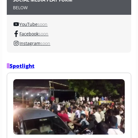
BELOW
YouTube
soon
Facebook
soon
Instagram
soon
Spotlight