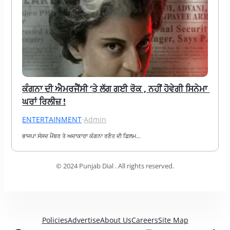
ਕੰਗਨਾ ਦੀ ਐਮਰਜੈਂਸੀ ‘ਤੇ ਲੱਗ ਗਈ ਰੋਕ , ਨਹੀਂ ਹੋਵੇਗੀ ਸਿਨੇਮਾ 
ਘਰਾਂ ਰਿਲੀਜ਼ !
ENTERTAINMENT
·
Admin
ਭਾਜਪਾ ਸੰਸਦ ਮੈਂਬਰ ਤੇ ਅਦਾਕਾਰਾ ਕੰਗਨਾ ਰਣੌਤ ਦੀ ਫ਼ਿਲਮ…
© 2024 Punjab Dial . All rights reserved.
Policies
Advertise
About Us
Careers
Site Map