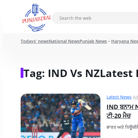
Todays’ news
National News
Punjab News
Haryana Ne
Tag:
IND Vs NZ
Latest 
Latest News
·
A
IND ਬਨਾਮ NZ
ਟੀ-20 ਮੈਚ
ਭਾਰਤ ਅਤੇ ਨਿਊਜ਼ੀਲੈ