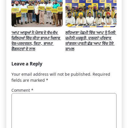
‘ਆਪ’ ਆਗੂਆਂ ਨੇ ਪੰਜਾਬ ਦੇ ਵੱਖ-ਵੱਖ 
ਲੁਧਿਆਣਾ ਪੱਛਮੀ ਵਿੱਚ ‘ਆਪ’ ਨੂੰ ਮਿਲੀ 
ਜ਼ਿਲ੍ਹਿਆਂ ਵਿੱਚ ਕੀਤਾ ਭਾਜਪਾ ਖਿਲਾਫ 
ਜ਼ਮੀਨੀ ਮਜ਼ਬੂਤੀ, ਦਰਜਨਾਂ ਪਰਿਵਾਰ 
ਰੋਸ਼-ਪ੍ਰਦਰਸ਼ਨ, ਕਿਹਾ,  ਭਾਜਪਾ 
ਕਾਂਗਰਸ ਪਾਰਟੀ ਛੱਡ ‘ਆਪ’ ਵਿੱਚ ਹੋਏ 
ਗੈਂਗਸਟਰਾਂ ਦੇ ਨਾਲ
ਸ਼ਾਮਲ
Leave a Reply
Your email address will not be published.
Required
fields are marked
*
Comment
*