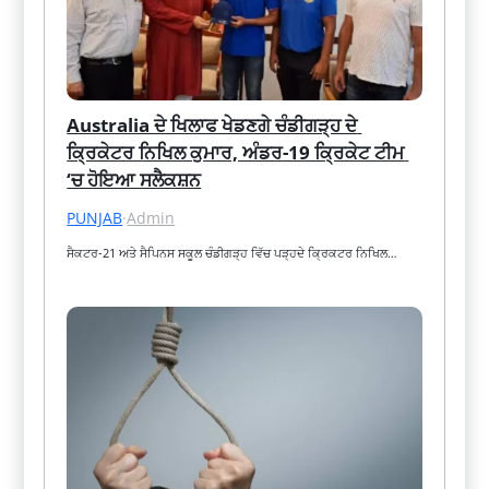
Australia ਦੇ ਖਿਲਾਫ ਖੇਡਣਗੇ ਚੰਡੀਗੜ੍ਹ ਦੇ 
ਕ੍ਰਿਕੇਟਰ ਨਿਖਿਲ ਕੁਮਾਰ, ਅੰਡਰ-19 ਕ੍ਰਿਕੇਟ ਟੀਮ 
‘ਚ ਹੋਇਆ ਸਲੈਕਸ਼ਨ
PUNJAB
·
Admin
ਸੈਕਟਰ-21 ਅਤੇ ਸੈਪਿਨਸ ਸਕੂਲ ਚੰਡੀਗੜ੍ਹ ਵਿੱਚ ਪੜ੍ਹਦੇ ਕ੍ਰਿਕਟਰ ਨਿਖਿਲ…