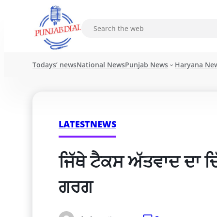
Todays’ news
National News
Punjab News
Haryana Ne
LATESTNEWS
ਜਿੱਥੇ ਟੈਕਸ ਅੱਤਵਾਦ ਦਾ ਚ
ਗਰਗ