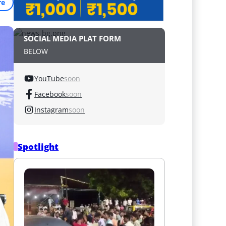
re
SOCIAL MEDIA PLAT FORM
BELOW
YouTube
soon
Facebook
soon
Instagram
soon
Spotlight