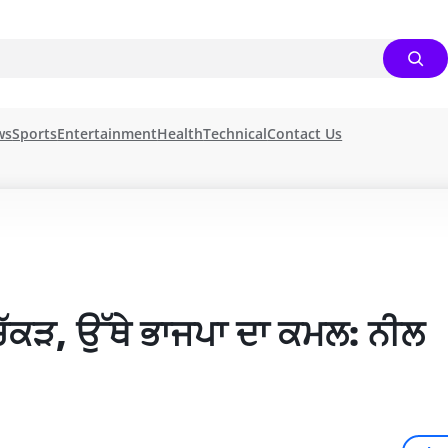
ws
Sports
Entertainment
Health
Technical
Contact Us
ਿੱਕੜ, ਉੱਥੇ ਭਾਜਪਾ ਦਾ ਕਮਲ: ਨੀਲ 