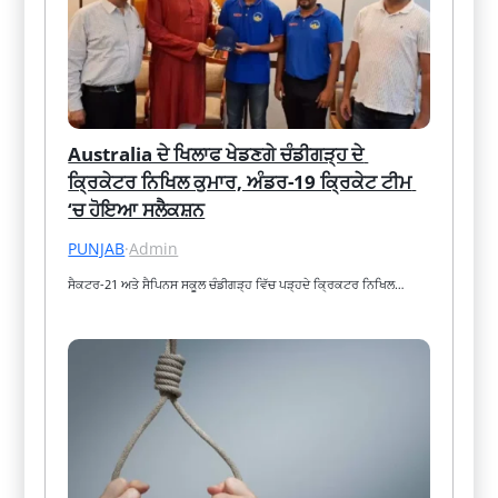
Australia ਦੇ ਖਿਲਾਫ ਖੇਡਣਗੇ ਚੰਡੀਗੜ੍ਹ ਦੇ 
ਕ੍ਰਿਕੇਟਰ ਨਿਖਿਲ ਕੁਮਾਰ, ਅੰਡਰ-19 ਕ੍ਰਿਕੇਟ ਟੀਮ 
‘ਚ ਹੋਇਆ ਸਲੈਕਸ਼ਨ
PUNJAB
·
Admin
ਸੈਕਟਰ-21 ਅਤੇ ਸੈਪਿਨਸ ਸਕੂਲ ਚੰਡੀਗੜ੍ਹ ਵਿੱਚ ਪੜ੍ਹਦੇ ਕ੍ਰਿਕਟਰ ਨਿਖਿਲ…