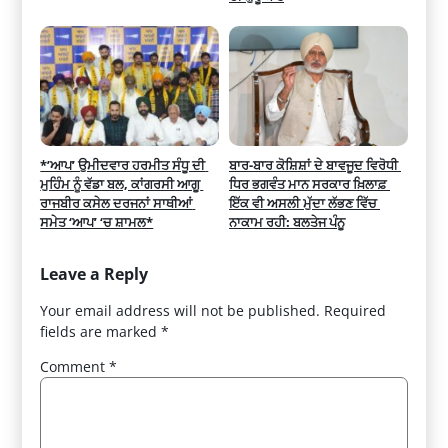
*’ਆਪ’ ਉਮੀਦਵਾਰ ਹਰਮੀਤ ਸੰਧੂ ਦੀ 
ਬਾਰ-ਬਾਰ ਕੋਸ਼ਿਸ਼ਾਂ ਦੇ ਬਾਵਜੂਦ ਵਿਰੋਧੀ 
ਮੁਹਿੰਮ ਨੂੰ ਵੱਡਾ ਬਲ, ਕਾਂਗਰਸੀ ਆਗੂ 
ਧਿਰ ਭਗਵੰਤ ਮਾਨ ਸਰਕਾਰ ਖ਼ਿਲਾਫ਼ 
ਰਾਜਬੀਰ ਕਸੇਲ ਦਰਜਨਾਂ ਸਾਥੀਆਂ 
ਇੱਕ ਵੀ ਅਸਲੀ ਮੁੱਦਾ ਲੱਭਣ ਵਿੱਚ 
ਸਮੇਤ ‘ਆਪ’ ‘ਚ ਸ਼ਾਮਲ*
ਨਾਕਾਮ ਰਹੀ: ਬਲਤੇਜ ਪੰਨੂ
Leave a Reply
Your email address will not be published.
Required
fields are marked
*
Comment
*