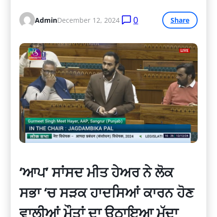
0
Admin
December 12, 2024
Share
‘ਆਪ’ ਸਾਂਸਦ ਮੀਤ ਹੇਅਰ ਨੇ ਲੋਕ
ਸਭਾ ‘ਚ ਸੜਕ ਹਾਦਸਿਆਂ ਕਾਰਨ ਹੋਣ
ਵਾਲੀਆਂ ਮੌਤਾਂ ਦਾ ਉਠਾਇਆ ਮੁੱਦਾ