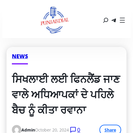
NEWS
ਸਿਖਲਾਈ ਲਈ ਫਿਨਲੈਂਡ ਜਾਣ 
ਵਾਲੇ ਅਧਿਆਪਕਾਂ ਦੇ ਪਹਿਲੇ 
ਬੈਚ ਨੂੰ ਕੀਤਾ ਰਵਾਨਾ
0
Admin
October 20, 2024
Share