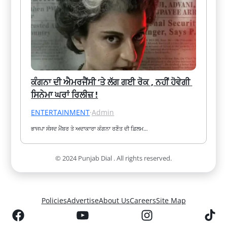
ਕੰਗਨਾ ਦੀ ਐਮਰਜੈਂਸੀ ‘ਤੇ ਲੱਗ ਗਈ ਰੋਕ , ਨਹੀਂ ਹੋਵੇਗੀ 
ਸਿਨੇਮਾ ਘਰਾਂ ਰਿਲੀਜ਼ !
ENTERTAINMENT
·
Admin
ਭਾਜਪਾ ਸੰਸਦ ਮੈਂਬਰ ਤੇ ਅਦਾਕਾਰਾ ਕੰਗਨਾ ਰਣੌਤ ਦੀ ਫ਼ਿਲਮ…
© 2024 Punjab Dial . All rights reserved.
Policies
Advertise
About Us
Careers
Site Map