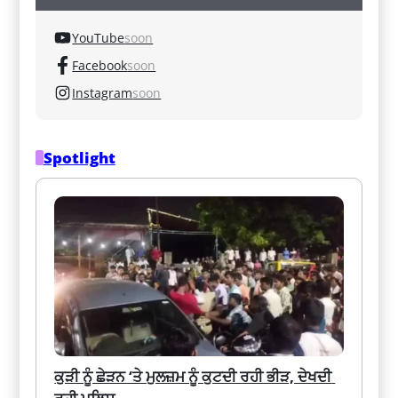
YouTube
soon
Facebook
soon
Instagram
soon
Spotlight
ਕੁੜੀ ਨੂੰ ਛੇੜਨ ‘ਤੇ ਮੁਲਜ਼ਮ ਨੂੰ ਕੁਟਦੀ ਰਹੀ ਭੀੜ, ਦੇਖਦੀ 