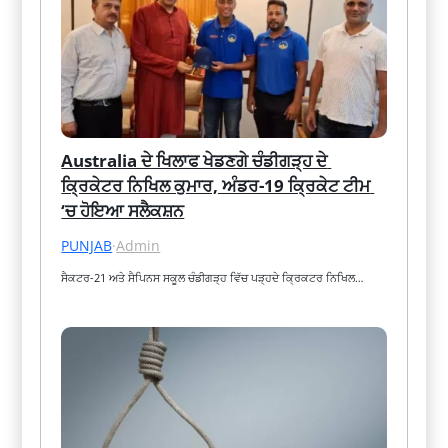
Australia ਦੇ ਖਿਲਾਫ ਖੇਡਣਗੇ ਚੰਡੀਗੜ੍ਹ ਦੇ 
ਕ੍ਰਿਕੇਟਰ ਨਿਖਿਲ ਕੁਮਾਰ, ਅੰਡਰ-19 ਕ੍ਰਿਕੇਟ ਟੀਮ 
‘ਚ ਹੋਇਆ ਸਲੈਕਸ਼ਨ
PUNJAB
·
Admin
ਸੈਕਟਰ-21 ਅਤੇ ਸੈਪਿਨਸ ਸਕੂਲ ਚੰਡੀਗੜ੍ਹ ਵਿੱਚ ਪੜ੍ਹਦੇ ਕ੍ਰਿਕਟਰ ਨਿਖਿਲ…