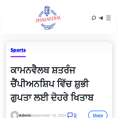
Sports
ਕਾਮਨਵੈਲਥ ਸ਼ਤਰੰਜ 
ਚੈਂਪੀਅਨਸ਼ਿਪ ਵਿੱਚ ਸ਼ੁਭੀ 
ਗੁਪਤਾ ਲਈ ਦੋਹਰੇ ਖਿਤਾਬ
0
Admin
September 10, 2024
Share