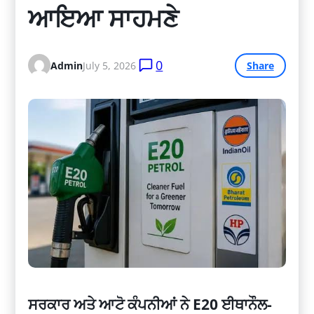
ਆਇਆ ਸਾਹਮਣੇ
0
Admin
July 5, 2026
Share
ਸਰਕਾਰ ਅਤੇ ਆਟੋ ਕੰਪਨੀਆਂ ਨੇ E20 ਈਥਾਨੌਲ-