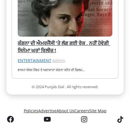
ਕੰਗਨਾ ਦੀ ਐਮਰਜੈਂਸੀ ‘ਤੇ ਲੱਗ ਗਈ ਰੋਕ , ਨਹੀਂ ਹੋਵੇਗੀ 
ਸਿਨੇਮਾ ਘਰਾਂ ਰਿਲੀਜ਼ !
ENTERTAINMENT
·
Admin
ਭਾਜਪਾ ਸੰਸਦ ਮੈਂਬਰ ਤੇ ਅਦਾਕਾਰਾ ਕੰਗਨਾ ਰਣੌਤ ਦੀ ਫ਼ਿਲਮ…
© 2024 Punjab Dial . All rights reserved.
Policies
Advertise
About Us
Careers
Site Map