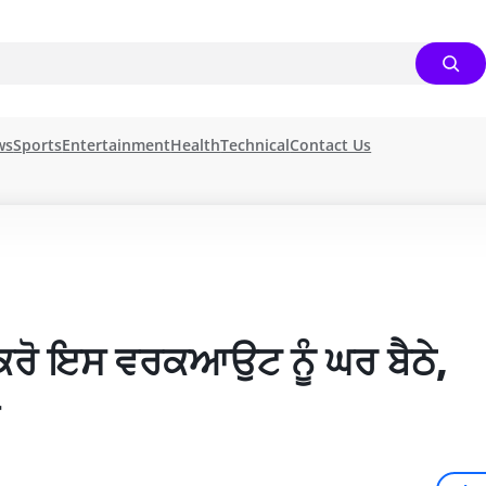
ws
Sports
Entertainment
Health
Technical
Contact Us
ਕਰੋ ਇਸ ਵਰਕਆਉਟ ਨੂੰ ਘਰ ਬੈਠੇ, 