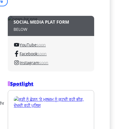
re
SOCIAL MEDIA PLAT FORM
BELOW
YouTube
soon
Facebook
soon
Instagram
soon
Spotlight
ੱਖ