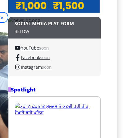
re
SOCIAL MEDIA PLAT FORM
BELOW
YouTube
soon
Facebook
soon
Instagram
soon
Spotlight