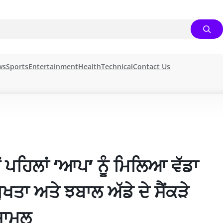
ws
Sports
Entertainment
Health
Technical
Contact Us
 ਪਹਿਲਾਂ ‘ਆਪ’ ਨੂੰ ਮਿਲਿਆ ਵੱਡਾ 
ਤਾ ਅਤੇ ਝਬਾਲ ਅੱਡੇ ਦੇ ਸੈਂਕੜੇ 
ਸ਼ਾਮਲ