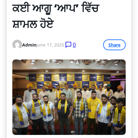
ਕਈ ਆਗੂ ‘ਆਪ’ ਵਿੱਚ 
ਸ਼ਾਮਲ ਹੋਏ
0
Admin
June 17, 2025
Share