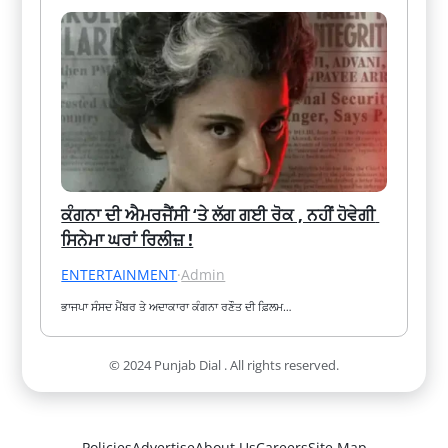
ਕੰਗਨਾ ਦੀ ਐਮਰਜੈਂਸੀ ‘ਤੇ ਲੱਗ ਗਈ ਰੋਕ , ਨਹੀਂ ਹੋਵੇਗੀ 
ਸਿਨੇਮਾ ਘਰਾਂ ਰਿਲੀਜ਼ !
ENTERTAINMENT
·
Admin
ਭਾਜਪਾ ਸੰਸਦ ਮੈਂਬਰ ਤੇ ਅਦਾਕਾਰਾ ਕੰਗਨਾ ਰਣੌਤ ਦੀ ਫ਼ਿਲਮ…
© 2024 Punjab Dial . All rights reserved.
Policies
Advertise
About Us
Careers
Site Map