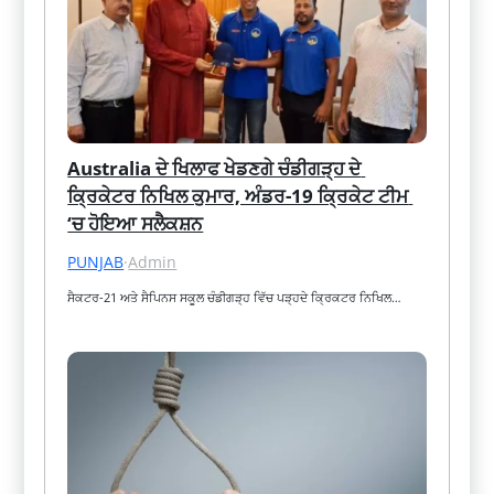
Australia ਦੇ ਖਿਲਾਫ ਖੇਡਣਗੇ ਚੰਡੀਗੜ੍ਹ ਦੇ 
ਕ੍ਰਿਕੇਟਰ ਨਿਖਿਲ ਕੁਮਾਰ, ਅੰਡਰ-19 ਕ੍ਰਿਕੇਟ ਟੀਮ 
‘ਚ ਹੋਇਆ ਸਲੈਕਸ਼ਨ
PUNJAB
·
Admin
ਸੈਕਟਰ-21 ਅਤੇ ਸੈਪਿਨਸ ਸਕੂਲ ਚੰਡੀਗੜ੍ਹ ਵਿੱਚ ਪੜ੍ਹਦੇ ਕ੍ਰਿਕਟਰ ਨਿਖਿਲ…