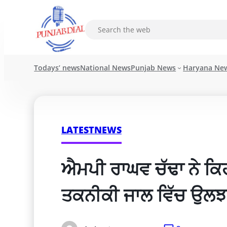
Todays’ news
National News
Punjab News
Haryana Ne
LATESTNEWS
ਐਮਪੀ ਰਾਘਵ ਚੱਢਾ ਨੇ ਕਿਹਾ 
ਤਕਨੀਕੀ ਜਾਲ ਵਿੱਚ ਉਲਝਾ 