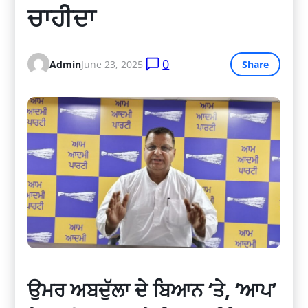
ਚਾਹੀਦਾ
0
Admin
June 23, 2025
Share
ਉਮਰ ਅਬਦੁੱਲਾ ਦੇ ਬਿਆਨ ‘ਤੇ, ‘ਆਪ’