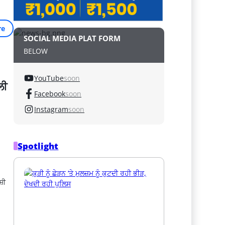
re
SOCIAL MEDIA PLAT FORM
BELOW
YouTube
soon
ਲੀ
Facebook
soon
Instagram
soon
Spotlight
ਸ਼ੀ