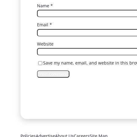
Name
*
Email
*
Website
Save my name, email, and website in this bro
Policies
Advertise
About Us
Careers
Site Map