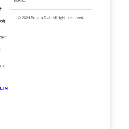
ਫ਼ਿਲਮ…
ਈ
© 2024 Punjab Dial . All rights reserved.
ਨ ਲਈ
, “ਇਹ
ਾ
ਵਾਦੀ
L.IN