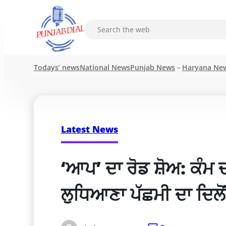
Todays’ news
National News
Punjab News
Haryana Ne
Latest News
‘ਆਪ’ ਦਾ ਰੋਡ ਸ਼ੋਅ: ਕੰਮ 
ਲੁਧਿਆਣਾ ਪੱਛਮੀ ਦਾ ਦਿਲੋ