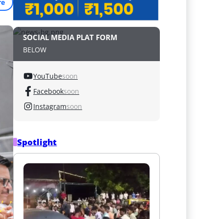
re
SOCIAL MEDIA PLAT FORM
BELOW
YouTube
soon
Facebook
soon
Instagram
soon
Spotlight