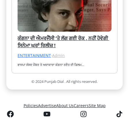
ਕੰਗਨਾ ਦੀ ਐਮਰਜੈਂਸੀ ‘ਤੇ ਲੱਗ ਗਈ ਰੋਕ , ਨਹੀਂ ਹੋਵੇਗੀ 
ਸਿਨੇਮਾ ਘਰਾਂ ਰਿਲੀਜ਼ !
ENTERTAINMENT
·
Admin
ਭਾਜਪਾ ਸੰਸਦ ਮੈਂਬਰ ਤੇ ਅਦਾਕਾਰਾ ਕੰਗਨਾ ਰਣੌਤ ਦੀ ਫ਼ਿਲਮ…
© 2024 Punjab Dial . All rights reserved.
Policies
Advertise
About Us
Careers
Site Map