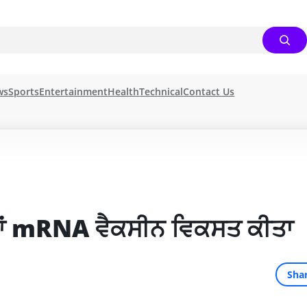
ws
Sports
Entertainment
Health
Technical
Contact Us
ਧ ਨਵਾਂ mRNA ਵੈਕਸੀਨ ਵਿਕਸਤ ਕੀਤਾ
Sha