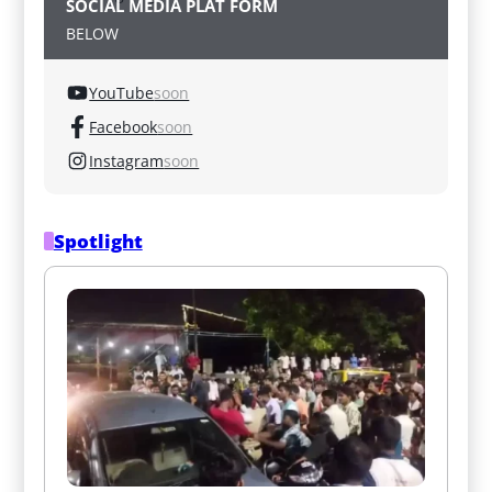
SOCIAL MEDIA PLAT FORM
BELOW
YouTube
soon
Facebook
soon
Instagram
soon
Spotlight