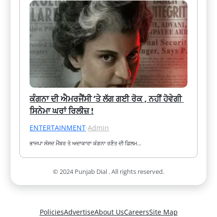
ਕੰਗਨਾ ਦੀ ਐਮਰਜੈਂਸੀ ‘ਤੇ ਲੱਗ ਗਈ ਰੋਕ , ਨਹੀਂ ਹੋਵੇਗੀ 
ਸਿਨੇਮਾ ਘਰਾਂ ਰਿਲੀਜ਼ !
ENTERTAINMENT
·
Admin
ਭਾਜਪਾ ਸੰਸਦ ਮੈਂਬਰ ਤੇ ਅਦਾਕਾਰਾ ਕੰਗਨਾ ਰਣੌਤ ਦੀ ਫ਼ਿਲਮ…
© 2024 Punjab Dial . All rights reserved.
Policies
Advertise
About Us
Careers
Site Map