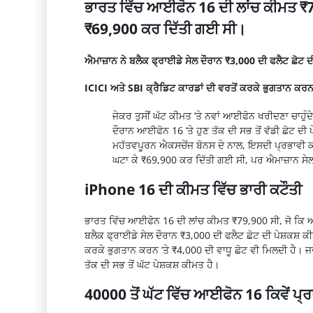
ਭਾਰਤ ਵਿੱਚ ਆਈਫੋਨ 16 ਦੀ ਲਾਂਚ ਕੀਮਤ ₹79
₹69,900 ਕਰ ਦਿੱਤੀ ਗਈ ਸੀ।
ਐਮਾਜ਼ਾਨ ਨੇ ਬਲੈਕ ਫ੍ਰਾਈਡੇ ਸੇਲ ਦੌਰਾਨ ₹3,000 ਦੀ ਫਲੈਟ ਛੋਟ
ICICI ਅਤੇ SBI ਕ੍ਰੈਡਿਟ ਕਾਰਡਾਂ ਦੀ ਵਰਤੋਂ ਕਰਕੇ ਭੁਗਤਾਨ ਕਰਨ 
ਜੇਕਰ
ਤੁਸੀਂ
ਘੱਟ
ਕੀਮਤ
‘
ਤੇ
ਨਵਾਂ
ਆਈਫੋਨ
ਖਰੀਦਣਾ
ਚਾਹੁੰਦੇ
ਦੌਰਾਨ
ਆਈਫੋਨ
16 ‘ਤੇ ਹੁਣ ਤੱਕ ਦੀ ਸਭ ਤੋਂ ਵੱਡੀ ਛੋਟ ਦੀ
ਮਹੱਤਵਪੂਰਨ
ਐਕਸਚੇਂਜ
ਬੋਨਸ ਦੇ ਨਾਲ, ਇਸਦੀ ਪ੍ਰਭਾਵੀ
ਘਟਾ ਕੇ
₹
69,900
ਕਰ ਦਿੱਤੀ ਗਈ ਸੀ, ਪਰ
ਐਮਾਜ਼ਾਨ
ਸੇਲ
iPhone
16 ਦੀ ਕੀਮਤ ਵਿੱਚ ਭਾਰੀ ਕਟੌਤੀ
ਭਾਰਤ ਵਿੱਚ
ਆਈਫੋਨ
16 ਦੀ
ਲਾਂਚ
ਕੀਮਤ
₹
79,900
ਸੀ, ਜੋ ਕਿ
ਬਲੈਕ
ਫ੍ਰਾਈਡੇ
ਸੇਲ
ਦੌਰਾਨ
₹
3,000
ਦੀ
ਫਲੈਟ
ਛੋਟ ਦੀ
ਪੇਸ਼ਕਸ਼
ਕੀ
ਕਰਕੇ
ਭੁਗਤਾਨ
ਕਰਨ ‘
ਤੇ
₹
4,000
ਦੀ ਵਾਧੂ ਛੋਟ ਵੀ ਮਿਲਦੀ ਹੈ। ਜਦ
ਤੱਕ ਦੀ ਸਭ ਤੋਂ ਘੱਟ
ਪੇਸ਼ਕਸ਼
ਕੀਮਤ ਹੈ।
40000
ਤੋਂ ਘੱਟ ਵਿੱਚ
ਆਈਫੋਨ
16 ਕਿਵੇਂ ਪ੍