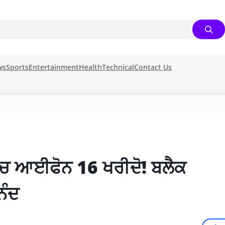
ws
Sports
Entertainment
Health
Technical
Contact Us
ਿੱਚ ਆਈਫੋਨ 16 ਖਰੀਦੋ! ਬਲੈਕ 
ਨੰਦ