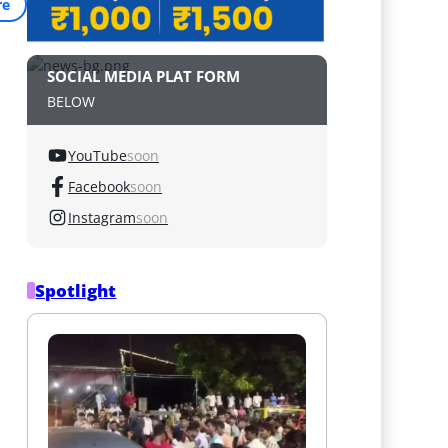
re
SOCIAL MEDIA PLAT FORM
BELOW
YouTube
soon
Facebook
soon
Instagram
soon
Spotlight