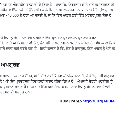
50
ਤੱਕ
ਦਾ
ਐਕਸਚੇਂਜ
ਬੋਨਸ
ਵੀ
ਦੇ
ਰਿਹਾ
ਹੈ
।
ਹਾਲਾਂਕਿ
,
ਐਕਸਚੇਂਜ
ਕੀਤੇ ਗਏ
ਸਮਾਰਟਫੋਨ
ਦੀ
ੋਗਤਾ ਇੱਕ ਨਵੇਂ ਜਾਂ ਉੱਚ-ਅੰਤ ਵਾਲੇ ਫੋਨ ਦਾ ਆਦਾਨ-ਪ੍ਰਦਾਨ ਕਰਨ ‘ਤੇ ਉੱਚ ਮੁੱਲ ਪ੍ਰਾਪ
ਕੀਮਤ
₹
40,000
ਤੋਂ ਹੇਠਾਂ ਆ ਸਕਦੀ ਹੈ, ਜੋ ਕਿ ਇਸ ਮਾਡਲ ਲਈ ਇੱਕ ਮਹੱਤਵਪੂਰਨ ਸੌਦਾ ਹੈ।
, ਜੋ ਇਸ
ਨੂੰ ਤੇਜ਼, ਨਿਰਵਿਘਨ ਅਤੇ ਭਵਿੱਖ-ਪ੍ਰਮਾਣ
ਪ੍ਰਦਰਸ਼ਨ
ਪ੍ਰਦਾਨ ਕਰਨ
ਮਿੰਗ
ਅਤੇ
AI
ਵਿਸ਼ੇਸ਼ਤਾਵਾਂ
ਤੱਕ,
ਫ਼ੋਨ
ਸਥਿਰ
ਪ੍ਰਦਰਸ਼ਨ
ਪ੍ਰਦਾਨ ਕਰਦਾ ਹੈ।
ਐਪਲ
ਦਾ ਵਿ
ਾਲਾਂ ਲਈ ਵਰਤੋਂ ਯੋਗ ਹੈ। ਇਹੀ ਕਾਰਨ ਹੈ ਕਿ, ਛੋਟ ਦੇ ਬਾਵਜੂਦ, ਇਸ ਮਾਡਲ ਨੂੰ ਪੈਸੇ 
ਾ
ਅਪਗ੍ਰੇਡ
ਿਆ
ਅਲਟਰਾ-ਵਾਈਡ
ਸੈਂਸਰ, ਅਤੇ ਇੱਕ ਨਵਾਂ ਕੈਮਰਾ
ਕੰਟਰੋਲ
ਬਟਨ
ਹੈ, ਜੋ
ਫੋਟੋਗ੍ਰਾਫੀ
ਅਨੁਭਵ ਨ
ਰਵੇ ਅਤੇ ਰੰਗ
ਪ੍ਰਦਰਸ਼ਨ
ਵਿੱਚ ਕਾਫ਼ੀ ਸੁਧਾਰ ਕੀਤਾ ਗਿਆ ਹੈ।
ਐਪਲ
ਨੇ ਬੈਟਰੀ
ਪ੍ਰਬੰਧਨ
ਨੂੰ
ੱਪ
ਪ੍ਰਦਾਨ ਕਰਦਾ ਹੈ। ਤੇਜ਼
ਚਾਰਜਿੰਗ
ਅਤੇ
ਮੈਗਸੇਫ
ਸਹਾਇਤਾ ਇਸਨੂੰ ਰੋਜ਼ਾਨਾ ਵਰਤੋਂ ਲਈ
ਰਦਰਸ਼ਨ
ਵੀ ਮਜ਼ਬੂਤ ​​ਹਨ।
HOMEPAGE:-
http://PUNJABDIA