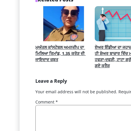
ਮੁਅੱਤਲ ਕਾਂਸਟੇਬਲ ਅਮਨਦੀਪ ਦਾ 
ਏਅਰ ਇੰਡੀਆ ਦਾ ਜਹਾਜ਼ ਕਰ
ਮਿਲਿਆ ਰਿਮਾਂਡ, 1.35 ਕਰੋੜ ਦੀ 
ਹੀ ਸ਼ੇਅਰ ਬਾਜ਼ਾਰ ਵਿੱਚ
ਜਾਇਦਾਦ ਜ਼ਬਤ
ਹਫੜਾ-ਦਫੜੀ, ਟਾਟਾ ਗਰੁੱਪ
ਗਏ ਕਰੈਸ਼
Leave a Reply
Your email address will not be published.
Requi
Comment
*