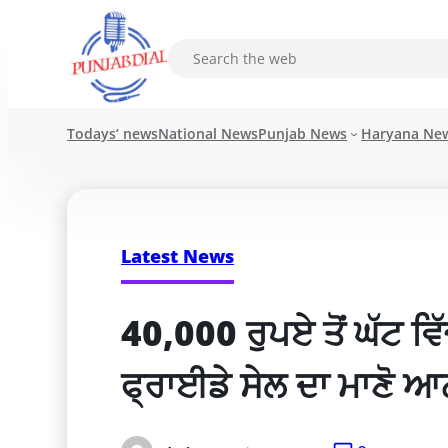
Todays’ news
National News
Punjab News
Haryana Ne
Latest News
40,000 ਰੁਪਏ ਤੋਂ ਘੱਟ ਵ
ਫ੍ਰਾਈਡੇ ਸੇਲ ਦਾ ਮਾਣੋ ਆ