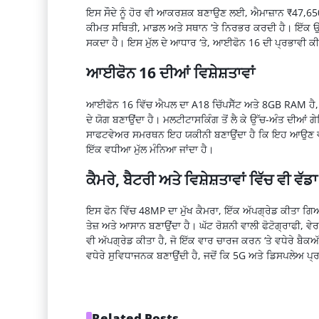
ਇਸ ਸੌਦੇ ਨੂੰ ਹੋਰ ਵੀ
ਆਕਰਸ਼ਕ
ਬਣਾਉਣ ਲਈ,
ਐਮਾਜ਼ਾਨ
₹
47,6
ਕੀਮਤ ਸਥਿਤੀ, ਮਾਡਲ ਅਤੇ ਸਥਾਨ ‘ਤੇ ਨਿਰਭਰ ਕਰਦੀ ਹੈ। ਇੱਕ ਉਪਭ
ਸਕਦਾ ਹੈ। ਇਸ ਮੁੱਲ ਦੇ ਆਧਾਰ ‘
ਤੇ
,
ਆਈਫੋਨ
16 ਦੀ ਪ੍ਰਭਾਵੀ 
ਆਈਫੋਨ
16 ਦੀਆਂ
ਵਿਸ਼ੇਸ਼ਤਾਵਾਂ
ਆਈਫੋਨ
16 ਵਿੱਚ
ਐਪਲ
ਦਾ
A18
ਚਿੱਪਸੈੱਟ
ਅਤੇ 8
GB RAM
ਹੈ
ਦੇ
ਯੋਗ
ਬਣਾਉਂਦਾ
ਹੈ
।
ਮਲਟੀਟਾਸਕਿੰਗ
ਤੋਂ
ਲੈ
ਕੇ
ਉੱਚ-ਅੰਤ
ਦੀਆਂ
ਗੇ
ਸਾਫਟਵੇਅਰ ਸਮਰਥਨ ਇਹ ਯਕੀਨੀ ਬਣਾਉਂਦਾ ਹੈ ਕਿ ਇਹ ਆਉਣ ਵਾਲੇ ਸ
ਇੱਕ ਵਧੀਆ ਮੁੱਲ ਮੰਨਿਆ ਜਾਂਦਾ ਹੈ।
ਕੈਮਰੇ, ਬੈਟਰੀ ਅਤੇ
ਵਿਸ਼ੇਸ਼ਤਾਵਾਂ
ਵਿੱਚ ਵੀ ਵੱਡ
ਇਸ ਫੋਨ ਵਿੱਚ 48
MP
ਦਾ ਮੁੱਖ ਕੈਮਰਾ, ਇੱਕ
ਅੱਪਗ੍ਰੇਡ
ਕੀਤਾ ਗ
ਤੇਜ਼ ਅਤੇ ਆਸਾਨ ਬਣਾਉਂਦਾ ਹੈ। ਘੱਟ
ਰੋਸ਼ਨੀ
ਵਾਲੀ
ਫੋਟੋਗ੍ਰਾਫੀ
, ਵੇ
ਵੀ
ਅੱਪਗ੍ਰੇਡ
ਕੀਤਾ ਹੈ, ਜੋ ਇੱਕ ਵਾਰ ਚਾਰਜ ਕਰਨ ‘ਤੇ ਵਧੇਰੇ
ਬੈਕਅ
ਵਧੇਰੇ
ਸੁਵਿਧਾਜਨਕ
ਬਣਾਉਂਦੀ ਹੈ, ਜਦੋਂ ਕਿ 5
G
ਅਤੇ
ਡਿਸਪਲੇਅ
ਪ੍
Related Posts