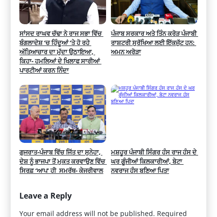
ਸਾਂਸਦ ਰਾਘਵ ਚੱਢਾ ਨੇ ਰਾਜ ਸਭਾ ਵਿੱਚ 
ਪੰਜਾਬ ਸਰਕਾਰ ਅਤੇ ਤਿੰਨ ਕਰੋੜ ਪੰਜਾਬੀ 
ਬੰਗਲਾਦੇਸ਼ ‘ਚ ਹਿੰਦੂਆਂ ‘ਤੇ ਹੋ ਰਹੇ 
ਰਾਸ਼ਟਰੀ ਸੁਰੱਖਿਆ ਲਈ ਇੱਕਜੁੱਟ ਹਨ: 
ਅੱਤਿਆਚਾਰ ਦਾ ਮੁੱਦਾ ਉਠਾਇਆ, 
ਅਮਨ ਅਰੋੜਾ
ਕਿਹਾ- ਹਮਲਿਆਂ ਦੇ ਖਿਲਾਫ ਸਾਰੀਆਂ 
ਪਾਰਟੀਆਂ ਕਰਨ ਨਿੰਦਾ
ਗੁਜਰਾਤ-ਪੰਜਾਬ ਵਿੱਚ ਜਿੱਤ ਦਾ ਸੁਨੇਹਾ, 
ਮਸ਼ਹੂਰ ਪੰਜਾਬੀ ਸਿੰਗਰ ਹੰਸ ਰਾਜ ਹੰਸ ਦੇ 
ਦੇਸ਼ ਨੂੰ ਭਾਜਪਾ ਤੋਂ ਮੁਕਤ ਕਰਵਾਉਣ ਵਿੱਚ 
ਘਰ ਗੂੰਜੀਆਂ ਕਿਲਕਾਰੀਆਂ, ਬੇਟਾ 
ਸਿਰਫ਼ ‘ਆਪ’ ਹੀ  ਸਮਰੱਥ- ਕੇਜਰੀਵਾਲ
ਨਵਰਾਜ ਹੰਸ ਬਣਿਆ ਪਿਤਾ
Leave a Reply
Your email address will not be published.
Required