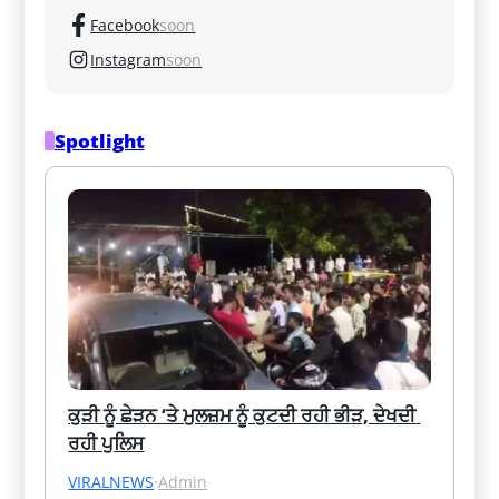
Facebook
soon
Instagram
soon
Spotlight
ਕੁੜੀ ਨੂੰ ਛੇੜਨ ‘ਤੇ ਮੁਲਜ਼ਮ ਨੂੰ ਕੁਟਦੀ ਰਹੀ ਭੀੜ, ਦੇਖਦੀ 
ਰਹੀ ਪੁਲਿਸ
VIRALNEWS
·
Admin