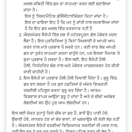
ਅਸਲ ਸਥਿਤੀ ਵਿੱਚ ਡਰ ਦਾ ਸਾਹਮਣਾ ਕਰਨ ਲਈ ਬਣਾਇਆ
ਜਾਂਦਾ
ਹੈ
।
ਇਸ
ਨੂੰ
‘
ਸਿਸਟਮੈਟਿਕ
ਡੀਸੈਂਸੀਟਾਈਜ਼ੇਸ਼ਨ
‘
ਕਿਹਾ
ਜਾਂਦਾ
ਹੈ
।
ਇਸ
ਦਾ
ਫਾਇਦਾ
ਇਹ
ਹੈ
ਕਿ
ਮਨ
ਨੂੰ
ਸ਼ਾਂਤੀ
ਨਾਲ
ਸਮਝਾਇਆ
ਜਾਂਦਾ
ਹੈ
ਕਿ
ਇਹ
ਡਰ
ਅਸਲ
ਵਿੱਚ
ਖ਼ਤਰਨਾਕ
ਨਹੀਂ
ਹੈ
ਐਕਸਪੋਜ਼ਰ
ਥੈਰੇਪੀ
ਵਿੱਚ ਸਭ ਤੋਂ ਮਹੱਤਵਪੂਰਨ ਗੱਲ
ਪੇਸ਼ੇਵਰ
ਮਦਦ
ਲੈਣਾ ਹੈ। ਇਸ ਪ੍ਰਕਿਰਿਆ ਨੂੰ ਬਿਨਾਂ ਸਿਖਲਾਈ ਦੇ ਆਪਣੇ ਆਪ
ਕਰਨ ਨਾਲ ਮਾੜੇ ਪ੍ਰਭਾਵ ਪੈ ਸਕਦੇ ਹਨ। ਕਈ ਵਾਰ ਲੋਕ ਆਪਣੇ
ਡਰ ਦਾ ਤੁਰੰਤ ਸਾਹਮਣਾ ਕਰਨਾ ਚਾਹੁੰਦੇ ਹਨ, ਪਰ ਇਸਦਾ ਦਿਮਾਗ ‘ਤੇ
ਬੁਰਾ ਪ੍ਰਭਾਵ ਪੈ ਸਕਦਾ ਹੈ। ਇਸ ਲਈ, ਇਹ
ਥੈਰੇਪੀ
ਹੌਲੀ-
ਹੌਲੀ,
ਨਿਯੰਤਰਿਤ
ਢੰਗ ਨਾਲ ਅਤੇ
ਪੇਸ਼ੇਵਰ
ਮਾਰਗਦਰਸ਼ਨ
ਹੇਠ ਕੀਤੀ
ਜਾਣੀ ਚਾਹੀਦੀ ਹੈ।
ਇਸ
ਥੈਰੇਪੀ
ਦਾ ਪ੍ਰਭਾਵ ਹੌਲੀ-ਹੌਲੀ ਦਿਖਾਈ ਦਿੰਦਾ ਹੈ।
ਸ਼ੁਰੂ
ਵਿੱਚ,
ਡਰ
ਵਧ
ਸਕਦਾ ਹੈ ਪਰ ਕੁਝ ਹਫ਼ਤਿਆਂ ਦੇ ਅੰਦਰ ਵਿਅਕਤੀ
ਤਬਦੀਲੀ ਮਹਿਸੂਸ ਕਰਨਾ
ਸ਼ੁਰੂ
ਕਰ ਦਿੰਦਾ ਹੈ। ਆਤਮ-
ਵਿਸ਼ਵਾਸ
ਵਾਪਸ ਆਉਣਾ
ਸ਼ੁਰੂ
ਹੋ ਜਾਂਦਾ ਹੈ ਅਤੇ ਜੋ ਚੀਜ਼ਾਂ ਅਸੰਭਵ
ਲੱਗਦੀਆਂ ਸਨ ਉਹ ਹੁਣ ਆਮ ਲੱਗਦੀਆਂ ਹਨ।
ਇਸ ਲਈ ਜੇਕਰ ਤੁਹਾਨੂੰ ਕਿਸੇ ਚੀਜ਼ ਦਾ ਡਰ ਹੈ, ਭਾਵੇਂ ਉਹ ਪਾਣੀ ਹੋਵੇ,
ਉਚਾਈ ਹੋਵੇ, ਜਾਨਵਰ ਹੋਣ ਜਾਂ ਬੰਦ
ਥਾਵਾਂ
, ਤਾਂ ਘਬਰਾਉਣ ਦੀ ਕੋਈ ਲੋੜ ਨਹੀਂ
ਹੈ।
ਐਕਸਪੋਜ਼ਰ
ਥੈਰੇਪੀ
ਵਰਗੀਆਂ ਵਿਗਿਆਨਕ ਤਕਨੀਕਾਂ ਦੀ ਮਦਦ ਨਾਲ,
ਤੁਸੀਂ ਉਸ ਡਰ ਨੂੰ ਦੂਰ ਕਰ ਸਕਦੇ ਹੋ।
ਸਿਰਫ਼
ਪਹਿਲ ਕਰਨ ਦੀ ਲੋੜ ਹੈ।