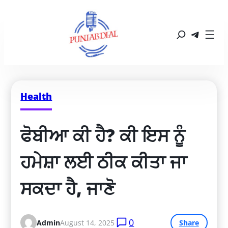
Health
ਫੋਬੀਆ ਕੀ ਹੈ? ਕੀ ਇਸ ਨੂੰ 
ਹਮੇਸ਼ਾ ਲਈ ਠੀਕ ਕੀਤਾ ਜਾ 
ਸਕਦਾ ਹੈ, ਜਾਣੋ
0
Admin
August 14, 2025
Share